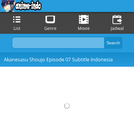
List
Genre
Movie
Jadwal
Akanesasu Shoujo Episode 07 Subtitle Indonesia