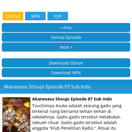
GDRIVE
MP4
YUP
« Prev
Semua Episode
Next »
Download GDrive
Download MP4
Akanesasu Shoujo Episode 07 Sub Indo
Akanesasu Shoujo Episode 07 Sub Indo
Tsuchimiya Asuka adalah seorang gadis yang
terkenal riang bersama teman-teman di
sekolahnya. Gadis-gadis tersebut melakukan
sebuah ritual. Gadis-gadis tersebut adalah
anggota “Klub Penelitian Radio.”. Ritual itu