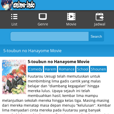
List
Genre
Movie
Jadwal
5-toubun no Hanayome Movie
5-toubun no Hanayome Movie
Comedy
Harem
Romance
School
Shounen
Fuutarou Uesugi telah memutuskan untuk
membimbing lima gadis cantik yang malas
belajar dan “diambang kegagalan” hingga
mereka lulus. Upaya sejauh ini telah
membuahkan hasil, kembar lima mampu
melanjutkan sekolah mereka hingga kelas tiga. Masing-masing
dari mereka menatap masa depan menuju “kelulusan”. Kembar
lima menyadari cinta mereka pada Fuutarou yang banyak