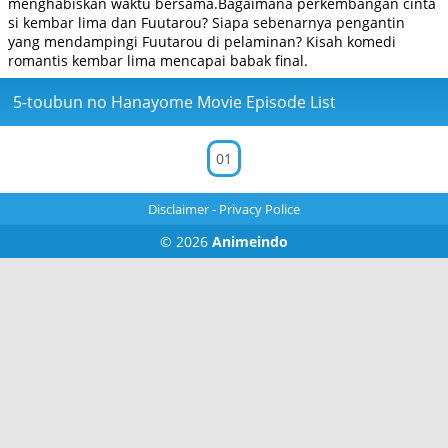
menghabiskan waktu bersama.Bagaimana perkembangan cinta
si kembar lima dan Fuutarou? Siapa sebenarnya pengantin
yang mendampingi Fuutarou di pelaminan? Kisah komedi
romantis kembar lima mencapai babak final.
5-toubun no Hanayome Movie Episode List
01
Disclaimer
-
Privacy Police
© 2026
Animeindo