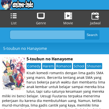
List
Genre
Movie
Jadwal
5-toubun no Hanayome
5-toubun no Hanayome
Comedy
Harem
Romance
School
Shounen
Kisah komedi romantis dengan lima gadis SMA
yang manis. Bercerita tentang anak SMA yang
harus bekerja paruh waktu dan membantu lima
anak kembar untuk belajar sampai mereka bisa
lulus, tapi satu-satunya kesamaan yang mereka
miliki ini benci belajar. Uesugi Fuutarou terpaksa menerima
pekerjaan itu karena dia membutuhkan uang. Namun, ketika
murid-muridnya, lima gadis cantik yang kaya, memiliki lima