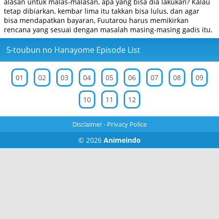
alasan untuk malas-malasan, apa yang bisa dia lakukan? Kalau
tetap dibiarkan, kembar lima itu takkan bisa lulus, dan agar
bisa mendapatkan bayaran, Fuutarou harus memikirkan
rencana yang sesuai dengan masalah masing-masing gadis itu.
5-toubun no Hanayome Episode List
01
02
03
04
05
06
07
08
09
10
11
12
Disclaimer
-
Privacy Police
© 2026
Animeindo