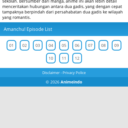
sekolah. Bersumber dari manga, anime ini akan lebih detail
menceritakan hubungan antara dua gadis, yang dengan cepat
tampaknya berpindah dari persahabatan dua gadis ke wilayah
yang romantis.
Amanchu! Episode List
01
02
03
04
05
06
07
08
09
10
11
12
Disclaimer
-
Privacy Police
© 2026
Animeindo