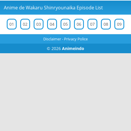
Anime de Wakaru Shinryounaika Episode List
01
02
03
04
05
06
07
08
09
Disclaimer
-
Privacy Police
© 2026
Animeindo