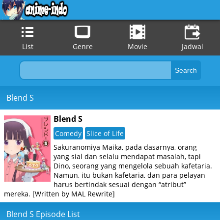
List
Genre
Movie
Jadwal
Blend S
Blend S
Comedy
Slice of Life
Sakuranomiya Maika, pada dasarnya, orang
yang sial dan selalu mendapat masalah, tapi
Dino, seorang yang mengelola sebuah kafetaria.
Namun, itu bukan kafetaria, dan para pelayan
harus bertindak sesuai dengan “atribut”
mereka. [Written by MAL Rewrite]
Blend S Episode List