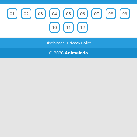
01
02
03
04
05
06
07
08
09
10
11
12
Disclaimer
-
Privacy Police
© 2026
Animeindo