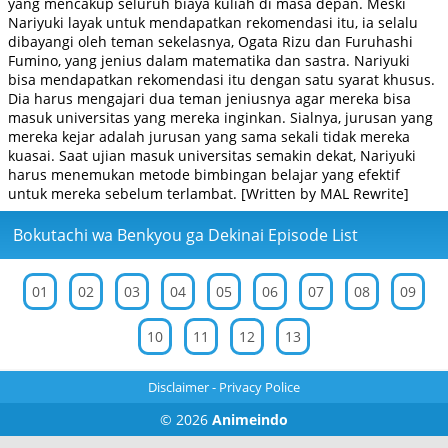
yang mencakup seluruh biaya kuliah di masa depan. Meski
Nariyuki layak untuk mendapatkan rekomendasi itu, ia selalu
dibayangi oleh teman sekelasnya, Ogata Rizu dan Furuhashi
Fumino, yang jenius dalam matematika dan sastra. Nariyuki
bisa mendapatkan rekomendasi itu dengan satu syarat khusus.
Dia harus mengajari dua teman jeniusnya agar mereka bisa
masuk universitas yang mereka inginkan. Sialnya, jurusan yang
mereka kejar adalah jurusan yang sama sekali tidak mereka
kuasai. Saat ujian masuk universitas semakin dekat, Nariyuki
harus menemukan metode bimbingan belajar yang efektif
untuk mereka sebelum terlambat. [Written by MAL Rewrite]
Bokutachi wa Benkyou ga Dekinai Episode List
01
02
03
04
05
06
07
08
09
10
11
12
13
Disclaimer
-
Privacy Police
© 2026
Animeindo