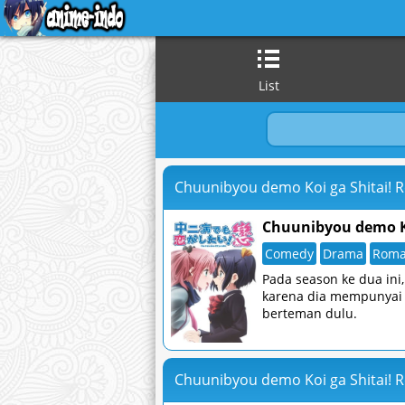
List
Chuunibyou demo Koi ga Shitai! 
Chuunibyou demo Ko
Comedy
Drama
Roma
Pada season ke dua ini
karena dia mempunyai 
berteman dulu.
Chuunibyou demo Koi ga Shitai! R