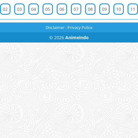
02
03
04
05
06
07
08
09
10
11
Disclaimer
-
Privacy Police
© 2026
Animeindo