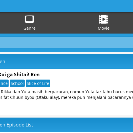
Genre
Movie
Ren
i ga Shitai! Ren
nce
School
Slice of Life
, Rikka dan Yuta masih berpacaran, namun Yuta tak tahu harus men
sifat Chuunibyou (Otaku alay), mereka pun menjalani pacarannya 
en Episode List