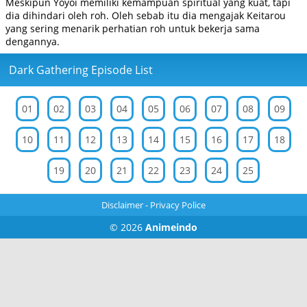
Meskipun Yoyoi memiliki kemampuan spiritual yang kuat, tapi
dia dihindari oleh roh. Oleh sebab itu dia mengajak Keitarou
yang sering menarik perhatian roh untuk bekerja sama
dengannya.
Dark Gathering Episode List
01
02
03
04
05
06
07
08
09
10
11
12
13
14
15
16
17
18
19
20
21
22
23
24
25
Disclaimer
-
Privacy Police
© 2026
Animeindo