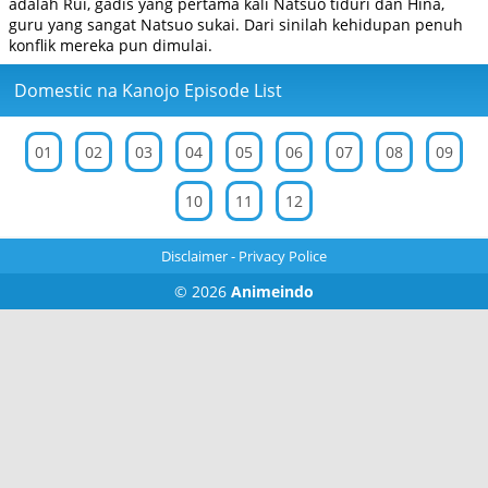
adalah Rui, gadis yang pertama kali Natsuo tiduri dan Hina,
guru yang sangat Natsuo sukai. Dari sinilah kehidupan penuh
konflik mereka pun dimulai.
Domestic na Kanojo Episode List
01
02
03
04
05
06
07
08
09
10
11
12
Disclaimer
-
Privacy Police
© 2026
Animeindo