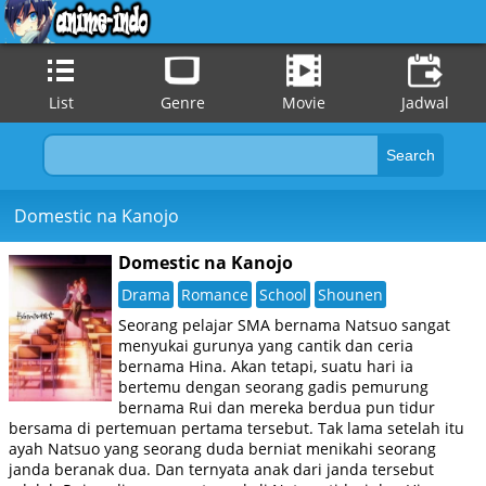
List
Genre
Movie
Jadwal
Domestic na Kanojo
Domestic na Kanojo
Drama
Romance
School
Shounen
Seorang pelajar SMA bernama Natsuo sangat
menyukai gurunya yang cantik dan ceria
bernama Hina. Akan tetapi, suatu hari ia
bertemu dengan seorang gadis pemurung
bernama Rui dan mereka berdua pun tidur
bersama di pertemuan pertama tersebut. Tak lama setelah itu
ayah Natsuo yang seorang duda berniat menikahi seorang
janda beranak dua. Dan ternyata anak dari janda tersebut