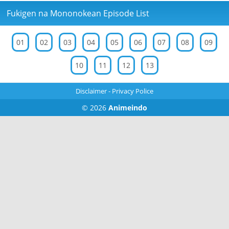
Fukigen na Mononokean Episode List
01
02
03
04
05
06
07
08
09
10
11
12
13
Disclaimer
-
Privacy Police
© 2026
Animeindo