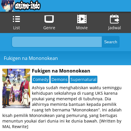
List
Genre
Movie
Jadwal
Fukigen na Mononokean
Fukigen na Mononokean
Comedy
Demons
Supernatural
Ashiya sudah menghabiskan waktu seminggu
kehidupan sekolahnya di ruang UKS karena
youkai yang menempel di tubuhnya. Dia
akhirnya meminta bantuan kepada pemilik
ruang teh bernama “Mononokean”. Ini adalah
kisah pemilik Mononokean yang pemurung, yang bertugas
menuntun youkai dari dunia ini ke dunia bawah. [Written by
MAL Rewrite]