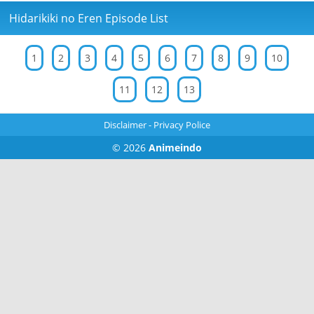
Hidarikiki no Eren Episode List
1
2
3
4
5
6
7
8
9
10
11
12
13
Disclaimer
-
Privacy Police
© 2026
Animeindo