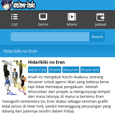
List
Genre
Movie
Jadwal
Hidarikiki no Eren
Hidarikiki no Eren
Adult Cast
Drama
Shounen
Visual Arts
Kisah ini mengikuti Koichi Asakura, seorang
desainer untuk agensi iklan yang bekerja keras
tapi tidak mendapat pengakuan. Setelah
diturunkan dari proyek, ia mengunjungi tempat
dari masa lalunya, di mana ia bertemu Eren
Yamagishi.Sementara itu, Eren diakui sebagai seniman grafiti
kidal jenius di New York, sambil menanggung perjuangan yang
datang dari jalannya sendiri dalam hidup.