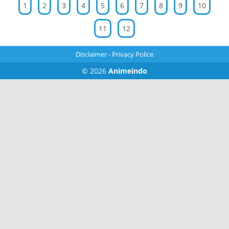
1
2
3
4
5
6
7
8
9
10
11
12
Disclaimer
-
Privacy Police
© 2026
Animeindo