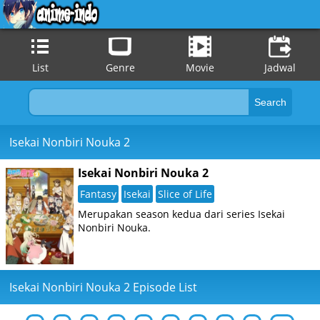
List
Genre
Movie
Jadwal
Isekai Nonbiri Nouka 2
Isekai Nonbiri Nouka 2
Fantasy
Isekai
Slice of Life
Merupakan season kedua dari series Isekai
Nonbiri Nouka.
Isekai Nonbiri Nouka 2 Episode List