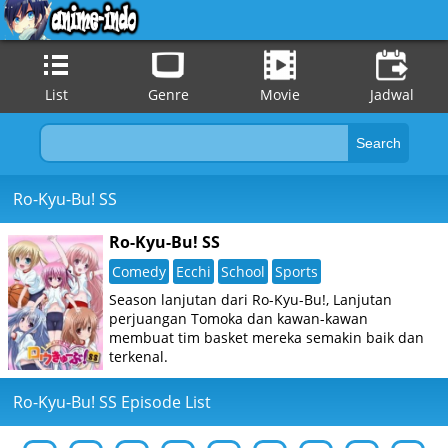
List
Genre
Movie
Jadwal
Ro-Kyu-Bu! SS
Ro-Kyu-Bu! SS
Comedy
Ecchi
School
Sports
Season lanjutan dari Ro-Kyu-Bu!, Lanjutan
perjuangan Tomoka dan kawan-kawan
membuat tim basket mereka semakin baik dan
terkenal.
Ro-Kyu-Bu! SS Episode List