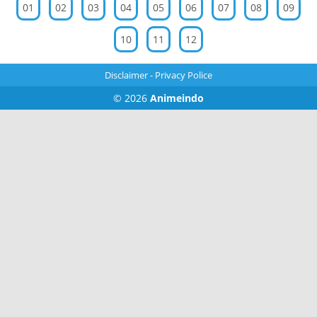
01
02
03
04
05
06
07
08
09
10
11
12
Disclaimer
-
Privacy Police
© 2026
Animeindo