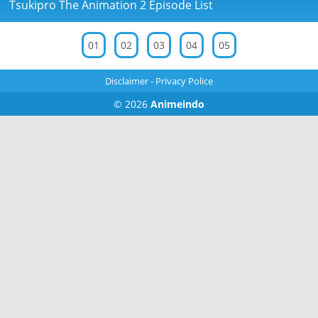
Tsukipro The Animation 2 Episode List
01
02
03
04
05
Disclaimer
-
Privacy Police
© 2026
Animeindo