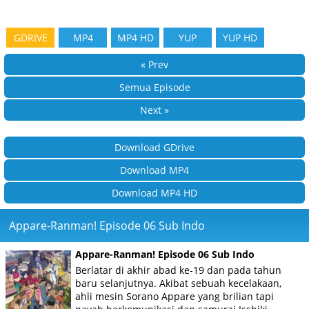
GDRIVE
MP4
MP4 HD
YUP
YUP HD
« Prev
Semua Episode
Next »
Download GDrive
Download MP4
Download MP4 HD
Appare-Ranman! Episode 06 Sub Indo
Appare-Ranman! Episode 06 Sub Indo
Berlatar di akhir abad ke-19 dan pada tahun
baru selanjutnya. Akibat sebuah kecelakaan,
ahli mesin Sorano Appare yang brilian tapi