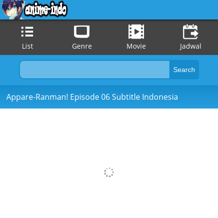
List
Genre
Movie
Jadwal
Appare-Ranman! Episode 06 Subtitle Indonesia