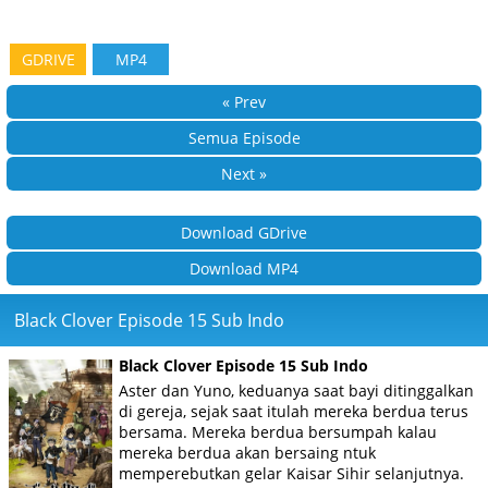
GDRIVE
MP4
« Prev
Semua Episode
Next »
Download GDrive
Download MP4
Black Clover Episode 15 Sub Indo
Black Clover Episode 15 Sub Indo
Aster dan Yuno, keduanya saat bayi ditinggalkan
di gereja, sejak saat itulah mereka berdua terus
bersama. Mereka berdua bersumpah kalau
mereka berdua akan bersaing ntuk
memperebutkan gelar Kaisar Sihir selanjutnya.