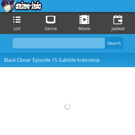
List
Genre
Movie
Jadwal
Black Clover Episode 15 Subtitle Indonesia