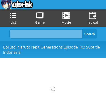
List
Genre
Movie
Jadwal
Boruto: Naruto Next Generations Episode 103 Subtitle
Indonesia