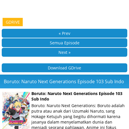
GDRIVE
« Prev
Semua Episode
Next »
Download GDrive
Boruto: Naruto Next Generations Episode 103 Sub Indo
Boruto: Naruto Next Generations Episode 103
Sub Indo
Boruto: Naruto Next Generations: Boruto adalah
putra atau anak dari Uzumaki Naruto, sang
Hokage Ketujuh yang begitu dihormati karena
jasanya dalam menyelamatkan dunia dan
menjadi seorang pahlawan. Anime ini fokus