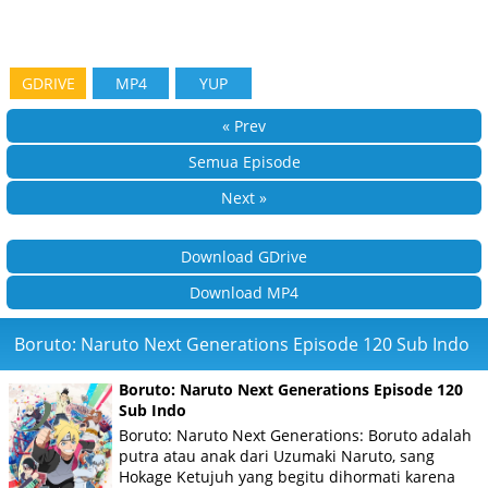
GDRIVE
MP4
YUP
« Prev
Semua Episode
Next »
Download GDrive
Download MP4
Boruto: Naruto Next Generations Episode 120 Sub Indo
Boruto: Naruto Next Generations Episode 120
Sub Indo
Boruto: Naruto Next Generations: Boruto adalah
putra atau anak dari Uzumaki Naruto, sang
Hokage Ketujuh yang begitu dihormati karena