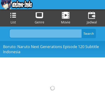
List
Genre
Movie
Jadwal
Boruto: Naruto Next Generations Episode 120 Subtitle
Indonesia