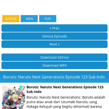
GDRIVE
MP4
YUP
« Prev
Semua Episode
Next »
Download GDrive
Download MP4
Boruto: Naruto Next Generations Episode 123 Sub Indo
Boruto: Naruto Next Generations Episode 123
Sub Indo
Boruto: Naruto Next Generations: Boruto adalah
putra atau anak dari Uzumaki Naruto, sang
Hokage Ketujuh yang begitu dihormati karena