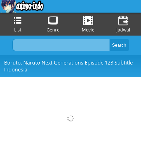
List
Genre
Movie
Jadwal
Boruto: Naruto Next Generations Episode 123 Subtitle
Indonesia