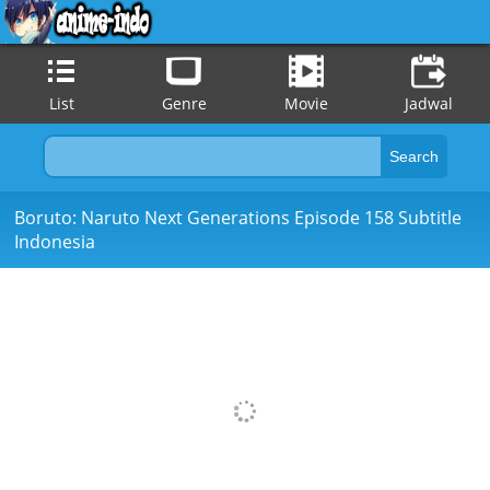
List
Genre
Movie
Jadwal
Boruto: Naruto Next Generations Episode 158 Subtitle
Indonesia