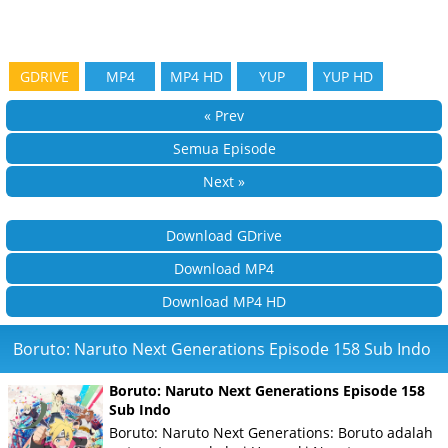
GDRIVE
MP4
MP4 HD
YUP
YUP HD
« Prev
Semua Episode
Next »
Download GDrive
Download MP4
Download MP4 HD
Boruto: Naruto Next Generations Episode 158 Sub Indo
Boruto: Naruto Next Generations Episode 158
Sub Indo
Boruto: Naruto Next Generations: Boruto adalah