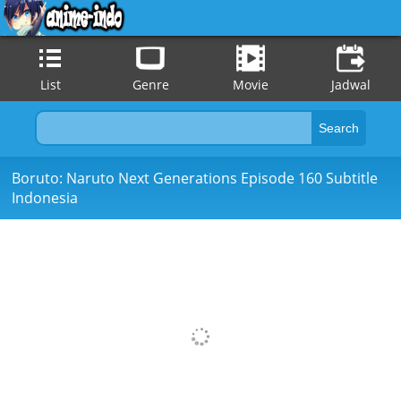
List
Genre
Movie
Jadwal
Boruto: Naruto Next Generations Episode 160 Subtitle
Indonesia