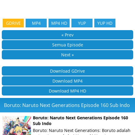
GDRIVE
MP4
MP4 HD
YUP
YUP HD
« Prev
Semua Episode
Next »
Download GDrive
Download MP4
Download MP4 HD
Boruto: Naruto Next Generations Episode 160 Sub Indo
Boruto: Naruto Next Generations Episode 160
Sub Indo
Boruto: Naruto Next Generations: Boruto adalah