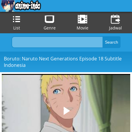
List
Genre
Movie
Jadwal
Boruto: Naruto Next Generations Episode 18 Subtitle
Indonesia