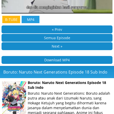
B-TUBE
MP4
« Prev
Semua Episode
Next »
Download MP4
Boruto: Naruto Next Generations Episode 18 Sub Indo
Boruto: Naruto Next Generations Episode 18
Sub Indo
Boruto: Naruto Next Generations: Boruto adalah
putra atau anak dari Uzumaki Naruto, sang
Hokage Ketujuh yang begitu dihormati karena
jasanya dalam menyelamatkan dunia dan
menjadi seorang pahlawan. Anime ini fokus