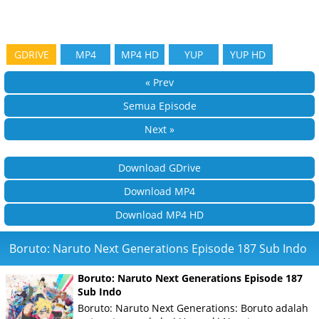
GDRIVE
MP4
MP4 HD
YUP
YUP HD
« Prev
Semua Episode
Next »
Download GDrive
Download MP4
Download MP4 HD
Boruto: Naruto Next Generations Episode 187 Sub Indo
Boruto: Naruto Next Generations Episode 187
Sub Indo
Boruto: Naruto Next Generations: Boruto adalah