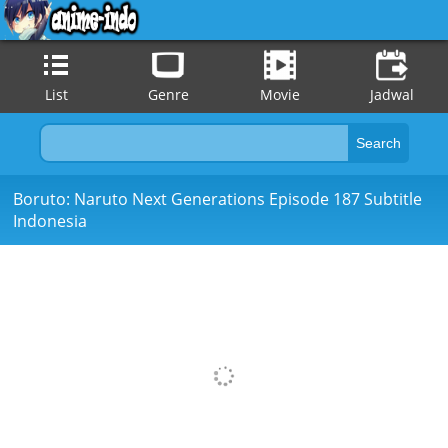
List
Genre
Movie
Jadwal
Boruto: Naruto Next Generations Episode 187 Subtitle
Indonesia