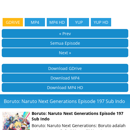
GDRIVE
MP4
MP4 HD
YUP
YUP HD
« Prev
Semua Episode
Next »
Download GDrive
Download MP4
Download MP4 HD
Boruto: Naruto Next Generations Episode 197 Sub Indo
Boruto: Naruto Next Generations Episode 197
Sub Indo
Boruto: Naruto Next Generations: Boruto adalah