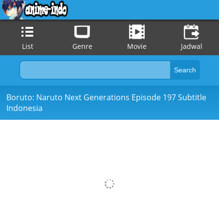
List
Genre
Movie
Jadwal
Boruto: Naruto Next Generations Episode 197 Subtitle
Indonesia