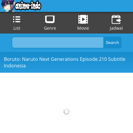
List
Genre
Movie
Jadwal
Boruto: Naruto Next Generations Episode 210 Subtitle
Indonesia