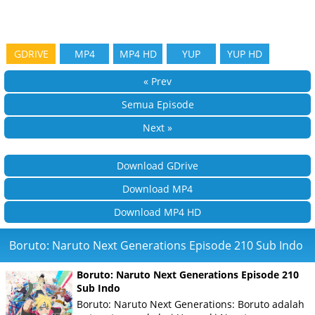
GDRIVE
MP4
MP4 HD
YUP
YUP HD
« Prev
Semua Episode
Next »
Download GDrive
Download MP4
Download MP4 HD
Boruto: Naruto Next Generations Episode 210 Sub Indo
Boruto: Naruto Next Generations Episode 210
Sub Indo
Boruto: Naruto Next Generations: Boruto adalah