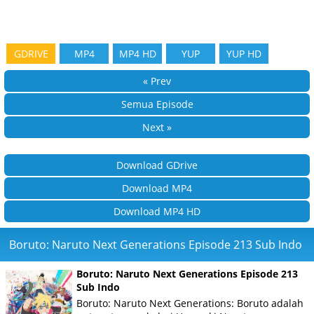
GDRIVE
MP4
MP4 HD
YUP
YUP HD
« Prev
Semua Episode
Next »
Download GDrive
Download MP4
Download MP4 HD
Boruto: Naruto Next Generations Episode 213 Sub Indo
Boruto: Naruto Next Generations Episode 213
Sub Indo
Boruto: Naruto Next Generations: Boruto adalah