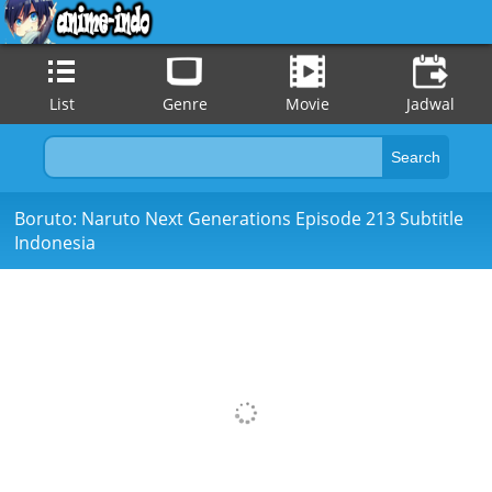
List
Genre
Movie
Jadwal
Boruto: Naruto Next Generations Episode 213 Subtitle
Indonesia