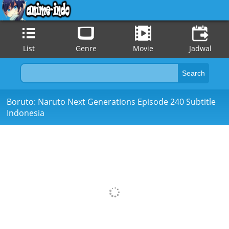
List
Genre
Movie
Jadwal
Boruto: Naruto Next Generations Episode 240 Subtitle
Indonesia