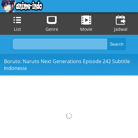
List
Genre
Movie
Jadwal
Boruto: Naruto Next Generations Episode 242 Subtitle
Indonesia