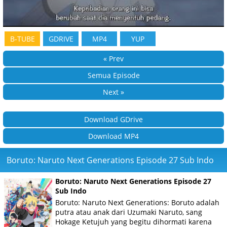
B-TUBE
GDRIVE
MP4
YUP
« Prev
Semua Episode
Next »
Download GDrive
Download MP4
Boruto: Naruto Next Generations Episode 27 Sub Indo
Boruto: Naruto Next Generations Episode 27
Sub Indo
Boruto: Naruto Next Generations: Boruto adalah
putra atau anak dari Uzumaki Naruto, sang
Hokage Ketujuh yang begitu dihormati karena