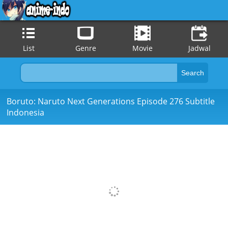
List
Genre
Movie
Jadwal
Boruto: Naruto Next Generations Episode 276 Subtitle
Indonesia