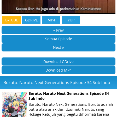
B-TUBE
GDRIVE
MP4
YUP
« Prev
Semua Episode
Next »
Download GDrive
Download MP4
Boruto: Naruto Next Generations Episode 34 Sub Indo
Boruto: Naruto Next Generations Episode 34
Sub Indo
Boruto: Naruto Next Generations: Boruto adalah
putra atau anak dari Uzumaki Naruto, sang
Hokage Ketujuh yang begitu dihormati karena