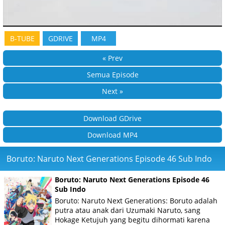
B-TUBE
GDRIVE
MP4
« Prev
Semua Episode
Next »
Download GDrive
Download MP4
Boruto: Naruto Next Generations Episode 46 Sub Indo
Boruto: Naruto Next Generations Episode 46
Sub Indo
Boruto: Naruto Next Generations: Boruto adalah
putra atau anak dari Uzumaki Naruto, sang
Hokage Ketujuh yang begitu dihormati karena