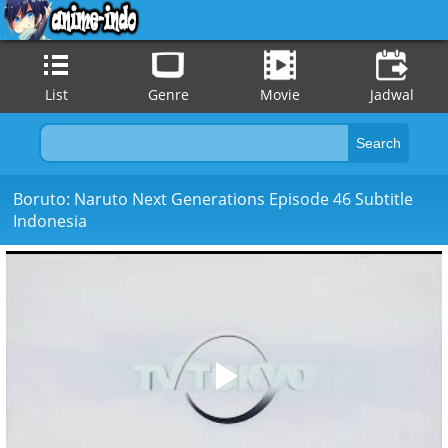
List
Genre
Movie
Jadwal
Boruto: Naruto Next Generations Episode 46 Subtitle
Indonesia