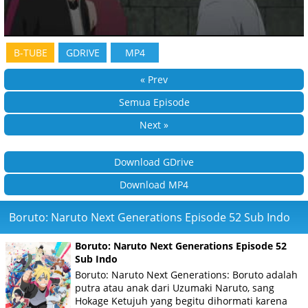
B-TUBE
GDRIVE
MP4
« Prev
Semua Episode
Next »
Download GDrive
Download MP4
Boruto: Naruto Next Generations Episode 52 Sub Indo
Boruto: Naruto Next Generations Episode 52
Sub Indo
Boruto: Naruto Next Generations: Boruto adalah
putra atau anak dari Uzumaki Naruto, sang
Hokage Ketujuh yang begitu dihormati karena