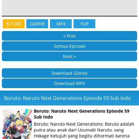
B-TUBE
GDRIVE
MP4
YUP
« Prev
Semua Episode
Next »
Download GDrive
Download MP4
Boruto: Naruto Next Generations Episode 59 Sub Indo
Boruto: Naruto Next Generations Episode 59
Sub Indo
Boruto: Naruto Next Generations: Boruto adalah
putra atau anak dari Uzumaki Naruto, sang
Hokage Ketujuh yang begitu dihormati karena