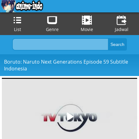
List
Genre
Movie
Jadwal
Boruto: Naruto Next Generations Episode 59 Subtitle
Indonesia