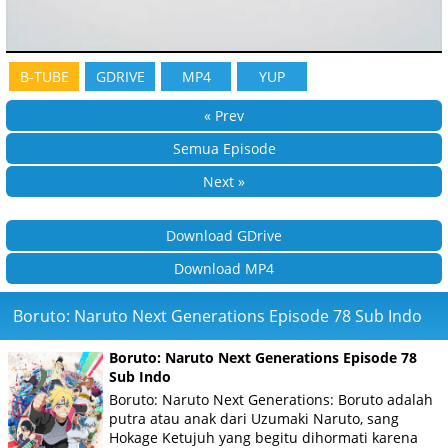
B-TUBE
GDRIVE
MP4
YUP
« Prev
Semua Episode
Next »
Download GDrive
Download MP4
Boruto: Naruto Next Generations Episode 78 Sub Indo
Boruto: Naruto Next Generations Episode 78
Sub Indo
Boruto: Naruto Next Generations: Boruto adalah
putra atau anak dari Uzumaki Naruto, sang
Hokage Ketujuh yang begitu dihormati karena