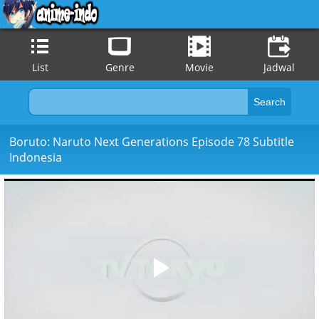
List
Genre
Movie
Jadwal
Boruto: Naruto Next Generations Episode 78 Subtitle
Indonesia