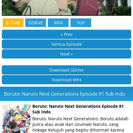
B-TUBE
GDRIVE
MP4
YUP
« Prev
Semua Episode
Next »
Download GDrive
Download MP4
Boruto: Naruto Next Generations Episode 81 Sub Indo
Boruto: Naruto Next Generations Episode 81
Sub Indo
Boruto: Naruto Next Generations: Boruto adalah
putra atau anak dari Uzumaki Naruto, sang
Hokage Ketujuh yang begitu dihormati karena