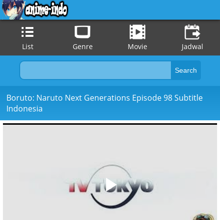
List
Genre
Movie
Jadwal
Boruto: Naruto Next Generations Episode 98 Subtitle
Indonesia