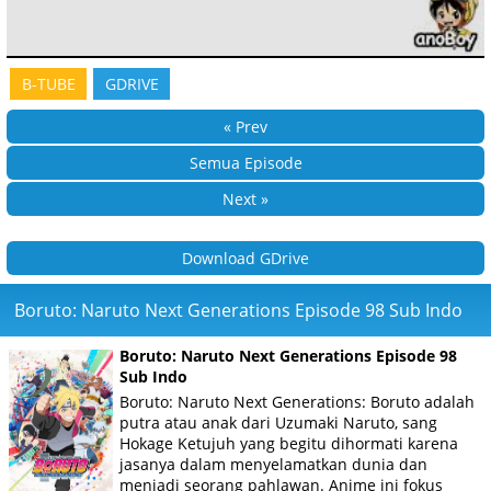
B-TUBE
GDRIVE
« Prev
Semua Episode
Next »
Download GDrive
Boruto: Naruto Next Generations Episode 98 Sub Indo
Boruto: Naruto Next Generations Episode 98
Sub Indo
Boruto: Naruto Next Generations: Boruto adalah
putra atau anak dari Uzumaki Naruto, sang
Hokage Ketujuh yang begitu dihormati karena
jasanya dalam menyelamatkan dunia dan
menjadi seorang pahlawan. Anime ini fokus