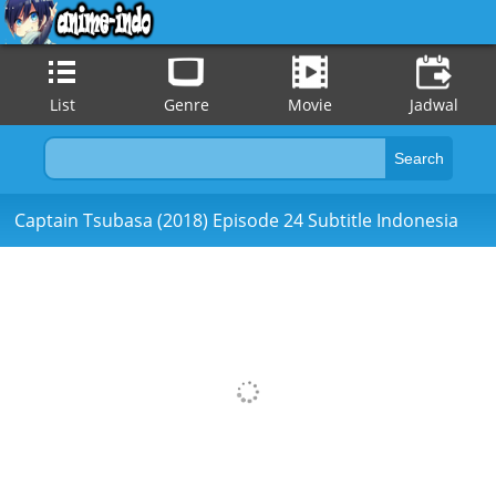
List
Genre
Movie
Jadwal
Captain Tsubasa (2018) Episode 24 Subtitle Indonesia