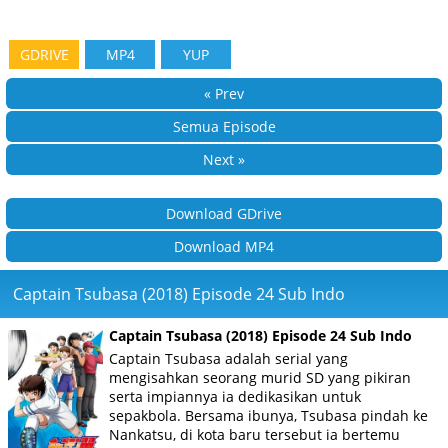
GDRIVE
MP4
YUP
« Prev
Semua Episode
Next »
Download GDrive
Download MP4
Captain Tsubasa (2018) Episode 24 Sub Indo
Captain Tsubasa (2018) Episode 24 Sub Indo
Captain Tsubasa adalah serial yang
mengisahkan seorang murid SD yang pikiran
serta impiannya ia dedikasikan untuk
sepakbola. Bersama ibunya, Tsubasa pindah ke
Nankatsu, di kota baru tersebut ia bertemu