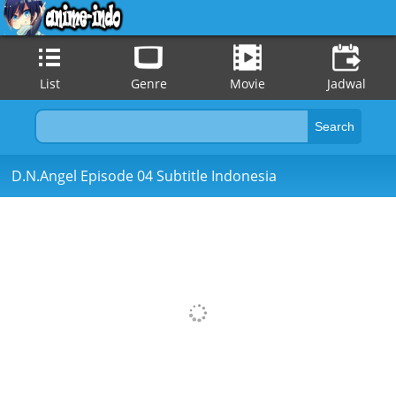
List
Genre
Movie
Jadwal
D.N.Angel Episode 04 Subtitle Indonesia