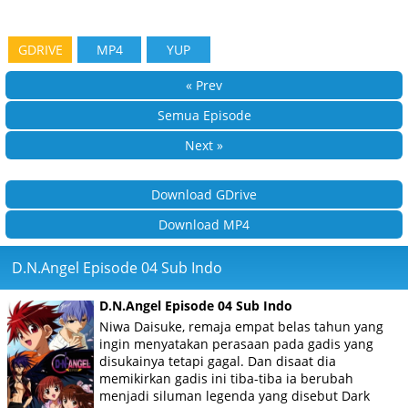
GDRIVE
MP4
YUP
« Prev
Semua Episode
Next »
Download GDrive
Download MP4
D.N.Angel Episode 04 Sub Indo
D.N.Angel Episode 04 Sub Indo
Niwa Daisuke, remaja empat belas tahun yang
ingin menyatakan perasaan pada gadis yang
disukainya tetapi gagal. Dan disaat dia
memikirkan gadis ini tiba-tiba ia berubah
menjadi siluman legenda yang disebut Dark