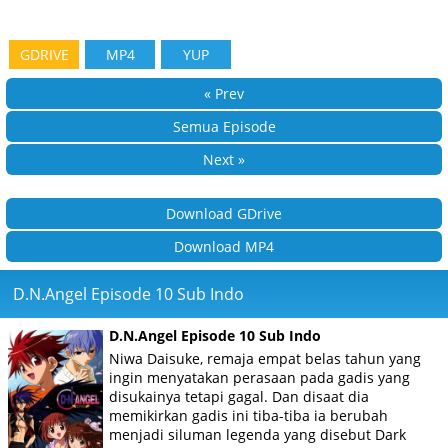
GDRIVE
MP4
YUP
« Prev
Semua Episode
Next »
Download GDrive
Download MP4
D.N.Angel Episode 10 Sub Indo
D.N.Angel Episode 10 Sub Indo
Niwa Daisuke, remaja empat belas tahun yang
ingin menyatakan perasaan pada gadis yang
disukainya tetapi gagal. Dan disaat dia
memikirkan gadis ini tiba-tiba ia berubah
menjadi siluman legenda yang disebut Dark