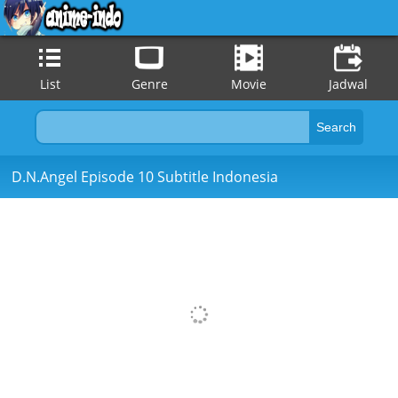
List
Genre
Movie
Jadwal
D.N.Angel Episode 10 Subtitle Indonesia