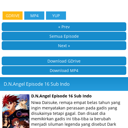
GDRIVE
MP4
YUP
« Prev
Semua Episode
Next »
Download GDrive
Download MP4
D.N.Angel Episode 16 Sub Indo
D.N.Angel Episode 16 Sub Indo
Niwa Daisuke, remaja empat belas tahun yang
ingin menyatakan perasaan pada gadis yang
disukainya tetapi gagal. Dan disaat dia
memikirkan gadis ini tiba-tiba ia berubah
menjadi siluman legenda yang disebut Dark