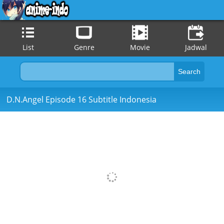
List
Genre
Movie
Jadwal
D.N.Angel Episode 16 Subtitle Indonesia