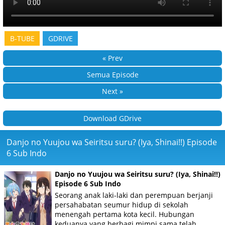
B-TUBE
GDRIVE
« Prev
Semua Episode
Next »
Download GDrive
Danjo no Yuujou wa Seiritsu suru? (Iya, Shinai!!) Episode
6 Sub Indo
Danjo no Yuujou wa Seiritsu suru? (Iya, Shinai!!)
Episode 6 Sub Indo
Seorang anak laki-laki dan perempuan berjanji
persahabatan seumur hidup di sekolah
menengah pertama kota kecil. Hubungan
keduanya yang berbagi mimpi sama telah