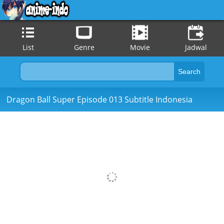
List
Genre
Movie
Jadwal
Dragon Ball Super Episode 013 Subtitle Indonesia