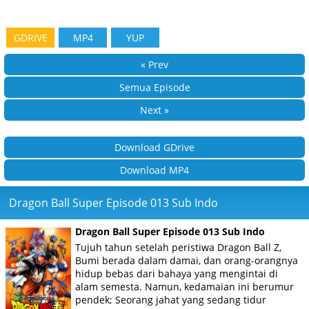
GDRIVE
MP4
YUP
« Prev
Semua Episode
Next »
Download GDrive
Download MP4
Dragon Ball Super Episode 013 Sub Indo
Dragon Ball Super Episode 013 Sub Indo
Tujuh tahun setelah peristiwa Dragon Ball Z,
Bumi berada dalam damai, dan orang-orangnya
hidup bebas dari bahaya yang mengintai di
alam semesta. Namun, kedamaian ini berumur
pendek; Seorang jahat yang sedang tidur