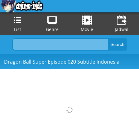
List
Genre
Movie
Jadwal
Dragon Ball Super Episode 020 Subtitle Indonesia