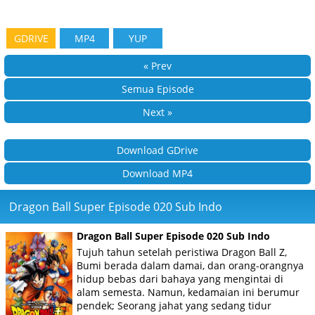
GDRIVE
MP4
YUP
« Prev
Semua Episode
Next »
Download GDrive
Download MP4
Dragon Ball Super Episode 020 Sub Indo
Dragon Ball Super Episode 020 Sub Indo
Tujuh tahun setelah peristiwa Dragon Ball Z,
Bumi berada dalam damai, dan orang-orangnya
hidup bebas dari bahaya yang mengintai di
alam semesta. Namun, kedamaian ini berumur
pendek; Seorang jahat yang sedang tidur