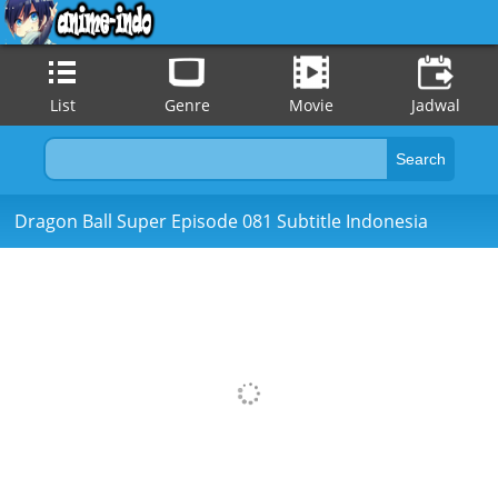
List
Genre
Movie
Jadwal
Dragon Ball Super Episode 081 Subtitle Indonesia