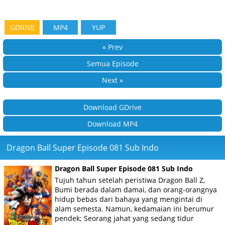
GDRIVE
MP4
YUP
« Prev
Semua Episode
Next »
Download GDrive
Download MP4
Dragon Ball Super Episode 081 Sub Indo
Dragon Ball Super Episode 081 Sub Indo
Tujuh tahun setelah peristiwa Dragon Ball Z,
Bumi berada dalam damai, dan orang-orangnya
hidup bebas dari bahaya yang mengintai di
alam semesta. Namun, kedamaian ini berumur
pendek; Seorang jahat yang sedang tidur