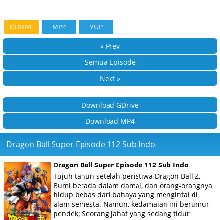
GDRIVE
MP4
YUP
« Prev
Semua Episode
Next »
Download GDrive
Download MP4
Dragon Ball Super Episode 112 Sub Indo
Dragon Ball Super Episode 112 Sub Indo
Tujuh tahun setelah peristiwa Dragon Ball Z,
Bumi berada dalam damai, dan orang-orangnya
hidup bebas dari bahaya yang mengintai di
alam semesta. Namun, kedamaian ini berumur
pendek; Seorang jahat yang sedang tidur