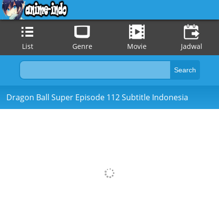
List
Genre
Movie
Jadwal
Dragon Ball Super Episode 112 Subtitle Indonesia