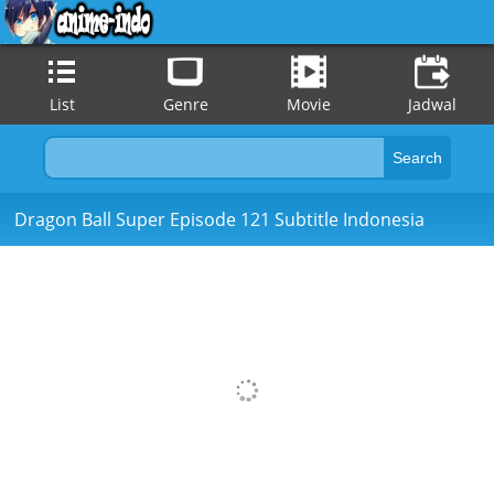
List
Genre
Movie
Jadwal
Dragon Ball Super Episode 121 Subtitle Indonesia