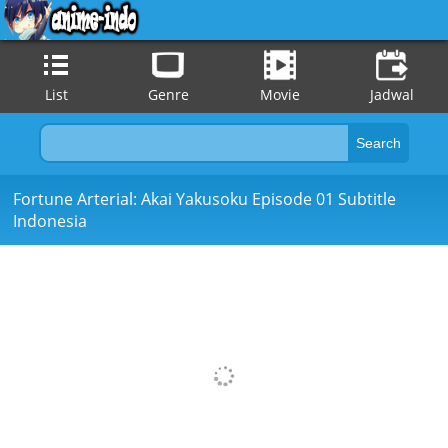
List
Genre
Movie
Jadwal
Fortune Arterial: Akai Yakusoku Episode 01 Subtitle
Indonesia