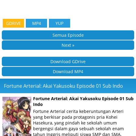
GDRIVE
MP4
YUP
Semua Episode
Next »
Download GDrive
Download MP4
Fortune Arterial: Akai Yakusoku Episode 01 Sub Indo
Fortune Arterial: Akai Yakusoku Episode 01 Sub
Indo
Fortune Arterial cerita keberuntungan Arteri
yang berkisar pada protagonis pria Kohei
Hasekura, yang pindah ke sekolah umum
bergengsi dalam gaya sebuah sekolah enam
tahun Inggris meliputi siswa SMP dan SMA.