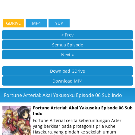
GDRIVE
MP4
YUP
« Prev
Semua Episode
Next »
Download GDrive
Download MP4
Fortune Arterial: Akai Yakusoku Episode 06 Sub Indo
Fortune Arterial: Akai Yakusoku Episode 06 Sub
Indo
Fortune Arterial cerita keberuntungan Arteri
yang berkisar pada protagonis pria Kohei
Hasekura, yang pindah ke sekolah umum